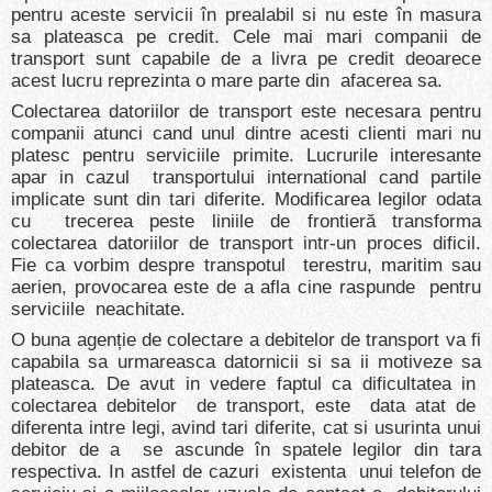
pentru aceste servicii în prealabil si nu este în masura
sa plateasca pe credit. Cele mai mari companii de
transport sunt capabile de a livra pe credit deoarece
acest lucru reprezinta o mare parte din afacerea sa.
Colectarea datoriilor de transport este necesara pentru
companii atunci cand unul dintre acesti clienti mari nu
platesc pentru serviciile primite. Lucrurile interesante
apar in cazul transportului international cand partile
implicate sunt din tari diferite. Modificarea legilor odata
cu trecerea peste liniile de frontieră transforma
colectarea datoriilor de transport intr-un proces dificil.
Fie ca vorbim despre transpotul terestru, maritim sau
aerien, provocarea este de a afla cine raspunde pentru
serviciile neachitate.
O buna agenție de colectare a debitelor de transport va fi
capabila sa urmareasca datornicii si sa ii motiveze sa
plateasca. De avut in vedere faptul ca dificultatea in
colectarea debitelor de transport, este data atat de
diferenta intre legi, avind tari diferite, cat si usurinta unui
debitor de a se ascunde în spatele legilor din tara
respectiva. In astfel de cazuri existenta unui telefon de