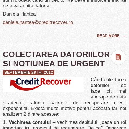
stii niciodata cand un debitor va deveni insolvent inainte
de a va achita datoria.
Daniela Hantea
daniela.hantea@creditrecover.ro
READ MORE
→
COLECTAREA DATORIILOR
SI NOTIUNEA DE URGENT
SEPTEMBRIE 28TH, 2012
Când colectarea
datoriilor se
face cit mai
aproape de data
scadentei, atunci sansele de recuperare cresc
exponential. Exista multe motive pentru aceasta iar noi
analizam 2 dintre acestea:
1.
Vechimea contului
– vechimea debitului joaca un rol
important in procesul de recuperare. De ce? Deoarece