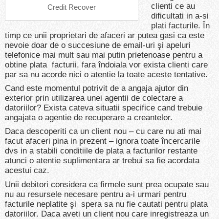
clienti ce au
Credit Recover
dificultati in a-si
plati facturile. În
timp ce unii proprietari de afaceri ar putea gasi ca este
nevoie doar de o succesiune de email-uri şi apeluri
telefonice mai mult sau mai putin prietenoase pentru a
obtine plata facturii, fara îndoiala vor exista clienti care
par sa nu acorde nici o atentie la toate aceste tentative.
Cand este momentul potrivit de a angaja ajutor din
exterior prin utilizarea unei agentii de colectare a
datoriilor? Exista cateva situatii specifice cand trebuie
angajata o agentie de recuperare a creantelor.
Daca descoperiti ca un client nou – cu care nu ati mai
facut afaceri pina in prezent – ignora toate încercarile
dvs in a stabili conditiile de plata a facturilor restante
atunci o atentie suplimentara ar trebui sa fie acordata
acestui caz.
Unii debitori considera ca firmele sunt prea ocupate sau
nu au resursele necesare pentru a-i urmari pentru
facturile neplatite şi spera sa nu fie cautati pentru plata
datoriilor. Daca aveti un client nou care inregistreaza un