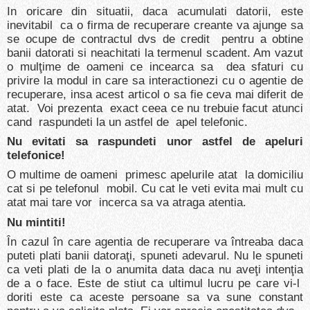
In oricare din situatii, daca acumulati datorii, este
inevitabil ca o firma de recuperare creante va ajunge sa
se ocupe de contractul dvs de credit pentru a obtine
banii datorati si neachitati la termenul scadent. Am vazut
o mulţime de oameni ce incearca sa dea sfaturi cu
privire la modul in care sa interactionezi cu o agentie de
recuperare, insa acest articol o sa fie ceva mai diferit de
atat. Voi prezenta exact ceea ce nu trebuie facut atunci
cand raspundeti la un astfel de apel telefonic.
Nu evitati sa raspundeti unor astfel de apeluri
telefonice!
O multime de oameni primesc apelurile atat la domiciliu
cat si pe telefonul mobil. Cu cat le veti evita mai mult cu
atat mai tare vor incerca sa va atraga atentia.
Nu mintiti!
În cazul în care agentia de recuperare va întreaba daca
puteti plati banii datoraţi, spuneti adevarul. Nu le spuneti
ca veti plati de la o anumita data daca nu aveţi intenţia
de a o face. Este de stiut ca ultimul lucru pe care vi-l
doriti este ca aceste persoane sa va sune constant