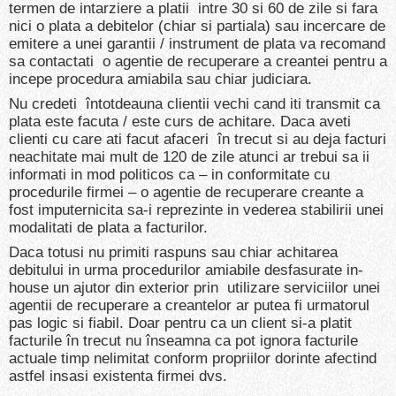
termen de intarziere a platii intre 30 si 60 de zile si fara
nici o plata a debitelor (chiar si partiala) sau incercare de
emitere a unei garantii / instrument de plata va recomand
sa contactati o agentie de recuperare a creantei pentru a
incepe procedura amiabila sau chiar judiciara.
Nu credeti întotdeauna clientii vechi cand iti transmit ca
plata este facuta / este curs de achitare. Daca aveti
clienti cu care ati facut afaceri în trecut si au deja facturi
neachitate mai mult de 120 de zile atunci ar trebui sa ii
informati in mod politicos ca – in conformitate cu
procedurile firmei – o agentie de recuperare creante a
fost imputernicita sa-i reprezinte in vederea stabilirii unei
modalitati de plata a facturilor.
Daca totusi nu primiti raspuns sau chiar achitarea
debitului in urma procedurilor amiabile desfasurate in-
house un ajutor din exterior prin utilizare serviciilor unei
agentii de recuperare a creantelor ar putea fi urmatorul
pas logic si fiabil. Doar pentru ca un client si-a platit
facturile în trecut nu înseamna ca pot ignora facturile
actuale timp nelimitat conform propriilor dorinte afectind
astfel insasi existenta firmei dvs.