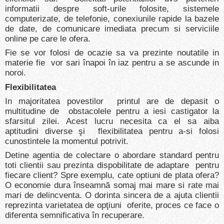
informatii despre soft-urile folosite, sistemele
computerizate, de telefonie, conexiunile rapide la bazele
de date, de comunicare imediata precum si serviciile
online pe care le ofera.
Fie se vor folosi de ocazie sa va prezinte noutatile in
materie fie vor sari înapoi în iaz pentru a se ascunde in
noroi.
Flexibilitatea
In majoritatea povestilor printul are de depasit o
multitudine de obstacolele pentru a iesi castigator la
sfarsitul zilei. Acest lucru necesita ca el sa aiba
aptitudini diverse şi flexibilitatea pentru a-si folosi
cunostintele la momentul potrivit.
Detine agentia de colectare o abordare standard pentru
toti clientii sau prezinta dispobilitate de adaptare pentru
fiecare client? Spre exemplu, cate optiuni de plata ofera?
O economie dura înseamnă somaj mai mare si rate mai
mari de delincventa. O dorinta sincera de a ajuta clientii
reprezinta varietatea de opţiuni oferite, proces ce face o
diferenta semnificativa în recuperare.