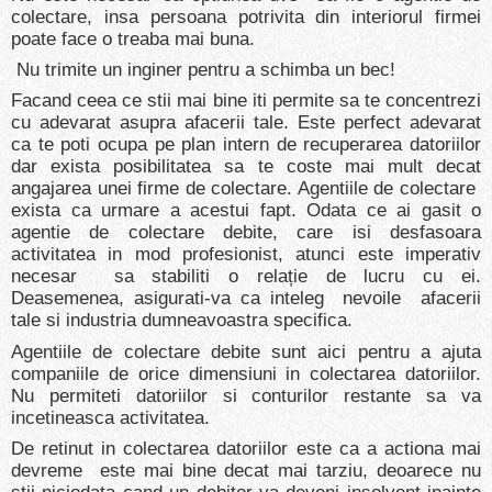
colectare, insa persoana potrivita din interiorul firmei
poate face o treaba mai buna.
Nu trimite un inginer pentru a schimba un bec!
Facand ceea ce stii mai bine iti permite sa te concentrezi
cu adevarat asupra afacerii tale. Este perfect adevarat
ca te poti ocupa pe plan intern de recuperarea datoriilor
dar exista posibilitatea sa te coste mai mult decat
angajarea unei firme de colectare. Agentiile de colectare
exista ca urmare a acestui fapt. Odata ce ai gasit o
agentie de colectare debite, care isi desfasoara
activitatea in mod profesionist, atunci este imperativ
necesar sa stabiliti o relație de lucru cu ei.
Deasemenea, asigurati-va ca inteleg nevoile afacerii
tale si industria dumneavoastra specifica.
Agentiile de colectare debite sunt aici pentru a ajuta
companiile de orice dimensiuni in colectarea datoriilor.
Nu permiteti datoriilor si conturilor restante sa va
incetineasca activitatea.
De retinut in colectarea datoriilor este ca a actiona mai
devreme este mai bine decat mai tarziu, deoarece nu