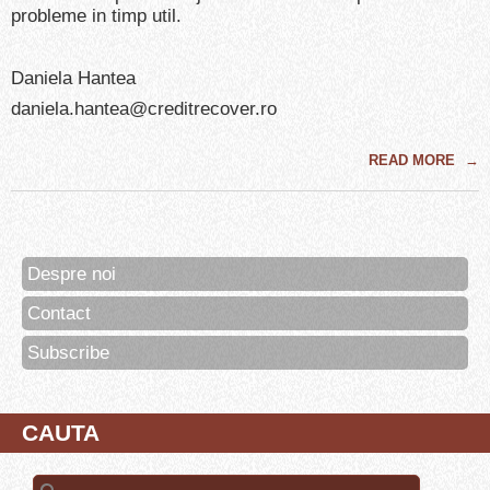
probleme in timp util.
Daniela Hantea
daniela.hantea@creditrecover.ro
READ MORE
→
Despre noi
Contact
Subscribe
CAUTA
Search for: