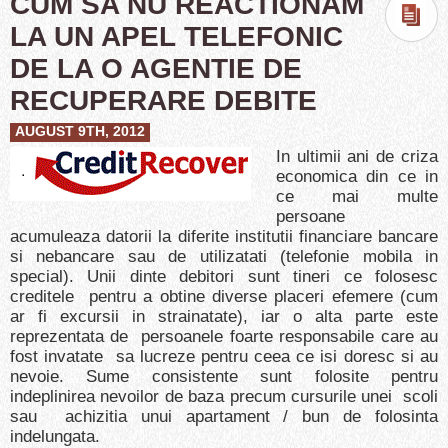
CUM SA NU REACTIONAM
LA UN APEL TELEFONIC
DE LA O AGENTIE DE
RECUPERARE DEBITE
AUGUST 9TH, 2012
In ultimii ani de criza
economica din ce in
ce mai multe
persoane
acumuleaza datorii la diferite institutii financiare bancare
si nebancare sau de utilizatati (telefonie mobila in
special). Unii dinte debitori sunt tineri ce folosesc
creditele pentru a obtine diverse placeri efemere (cum
ar fi excursii in strainatate), iar o alta parte este
reprezentata de persoanele foarte responsabile care au
fost invatate sa lucreze pentru ceea ce isi doresc si au
nevoie. Sume consistente sunt folosite pentru
indeplinirea nevoilor de baza precum cursurile unei scoli
sau achizitia unui apartament / bun de folosinta
indelungata.