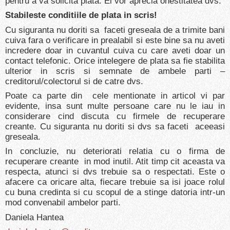
pentru a va solicita plata. Ei vor aprecia onestitatea dvs.
Stabileste conditiile de plata in scris!
Cu siguranta nu doriti sa faceti greseala de a trimite bani
cuiva fara o verificare in prealabil si este bine sa nu aveti
incredere doar in cuvantul cuiva cu care aveti doar un
contact telefonic. Orice intelegere de plata sa fie stabilita
ulterior in scris si semnate de ambele parti –
creditorul/colectorul si de catre dvs.
Poate ca parte din cele mentionate in articol vi par
evidente, insa sunt multe persoane care nu le iau in
considerare cind discuta cu firmele de recuperare
creante. Cu siguranta nu doriti si dvs sa faceti aceeasi
greseala.
In concluzie, nu deteriorati relatia cu o firma de
recuperare creante in mod inutil. Atit timp cit aceasta va
respecta, atunci si dvs trebuie sa o respectati. Este o
afacere ca oricare alta, fiecare trebuie sa isi joace rolul
cu buna credinta si cu scopul de a stinge datoria intr-un
mod convenabil ambelor parti.
Daniela Hantea