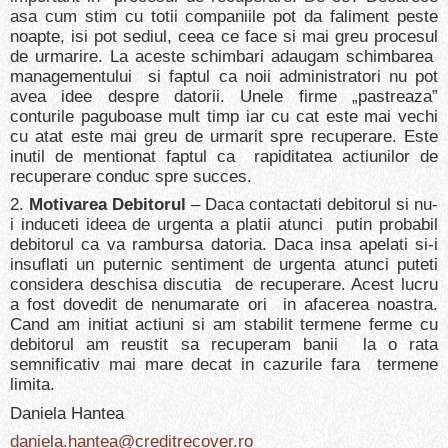
asa cum stim cu totii companiile pot da faliment peste
noapte, isi pot sediul, ceea ce face si mai greu procesul
de urmarire. La aceste schimbari adaugam schimbarea
managementului si faptul ca noii administratori nu pot
avea idee despre datorii. Unele firme „pastreaza”
conturile paguboase mult timp iar cu cat este mai vechi
cu atat este mai greu de urmarit spre recuperare. Este
inutil de mentionat faptul ca rapiditatea actiunilor de
recuperare conduc spre succes.
2.
Motivarea Debitorul
– Daca contactati debitorul si nu-
i induceti ideea de urgenta a platii atunci putin probabil
debitorul ca va rambursa datoria. Daca insa apelati si-i
insuflati un puternic sentiment de urgenta atunci puteti
considera deschisa discutia de recuperare. Acest lucru
a fost dovedit de nenumarate ori in afacerea noastra.
Cand am initiat actiuni si am stabilit termene ferme cu
debitorul am reustit sa recuperam banii la o rata
semnificativ mai mare decat in cazurile fara termene
limita.
Daniela Hantea
daniela.hantea@creditrecover.ro