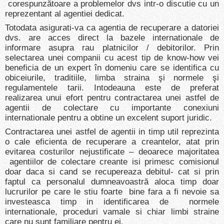
corespunzătoare a problemelor dvs intr-o discutie cu un
reprezentant al agentiei dedicat.
Totodata asigurati-va ca agentia de recuperare a datoriei
dvs. are acces direct la bazele internationale de
informare asupra rau platnicilor / debitorilor. Prin
selectarea unei companii cu acest tip de know-how vei
beneficia de un expert în domeniu care se identifica cu
obiceiurile, traditiile, limba straina şi normele şi
regulamentele tarii. Intodeauna este de preferat
realizarea unui efort pentru contractarea unei astfel de
agentii de colectare cu importante conexiuni
internationale pentru a obtine un excelent suport juridic.
Contractarea unei astfel de agentii in timp util reprezinta
o cale eficienta de recuperare a creantelor, atat prin
evitarea costurilor nejustificate – deoarece majoritatea
agentiilor de colectare creante isi primesc comisionul
doar daca si cand se recupereaza debitul- cat si prin
faptul ca personalul dumneavoastră aloca timp doar
lucrurilor pe care le stiu foarte bine fara a fi nevoie sa
investeasca timp in identificarea de normele
internationale, proceduri vamale si chiar limbi straine
care nu sunt familiare pentru ei.