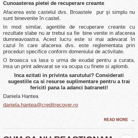
Cunoasterea pietei de recuperare creante
Afacerea este castelul dvs. Broastele pur şi simplu nu
sunt binevenite în castel.
In mod similar, agentiile de recuperare creante cu
rezultate slabe nu ar trebui sa fie bine venite in afacerea
dumneavoastra. Acest lucru este si mai adevarat în
cazul în care afacerea dvs. este reglementata prin
proceduri specifice conform domeniului de activitate.
O broasca va lasa o urma de exudat pentru a curata,
insa un print adevarat se va ocupa cu finete si aplomb.
Inca ezitati in privinta sarutului? Considerati
sugestiile ca si resurse suplimentare pentru a trai
fericiti pana la adanci batraneti!
Daniela Hantea
daniela.hantea@creditrecover.ro
READ MORE
→