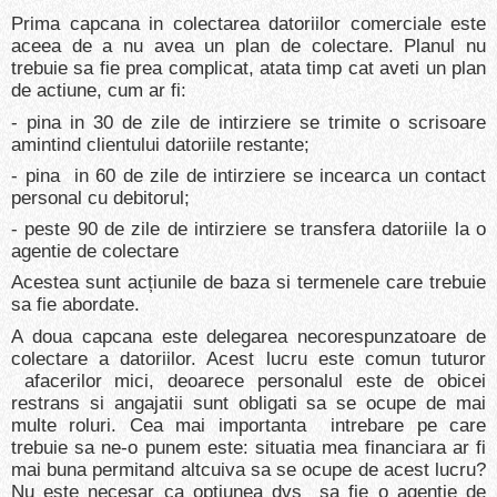
Prima capcana in colectarea datoriilor comerciale este
aceea de a nu avea un plan de colectare. Planul nu
trebuie sa fie prea complicat, atata timp cat aveti un plan
de actiune, cum ar fi:
- pina in 30 de zile de intirziere se trimite o scrisoare
amintind clientului datoriile restante;
- pina in 60 de zile de intirziere se incearca un contact
personal cu debitorul;
- peste 90 de zile de intirziere se transfera datoriile la o
agentie de colectare
Acestea sunt acțiunile de baza si termenele care trebuie
sa fie abordate.
A doua capcana este delegarea necorespunzatoare de
colectare a datoriilor. Acest lucru este comun tuturor
afacerilor mici, deoarece personalul este de obicei
restrans si angajatii sunt obligati sa se ocupe de mai
multe roluri. Cea mai importanta intrebare pe care
trebuie sa ne-o punem este: situatia mea financiara ar fi
mai buna permitand altcuiva sa se ocupe de acest lucru?
Nu este necesar ca optiunea dvs sa fie o agentie de