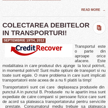
READ MORE
→
COLECTAREA DEBITELOR
IN TRANSPORTURI!
SEPTEMBRIE 19TH, 2012
Transportul este
o parte din
aproape orice
afacere. Este
modalitatea in care produsul dvs ajunge la locul potrivit,
in momentul potrivit! Sunt multe optiuni de transport si nu
toate sunt egale. O mare problema in care sunt implicati
transportatorii este aceea de a nu fi platiti la timp!
Transportatorii sunt cei care deplaseaza produsele din
punctul A in punctul B. Produsele nu le apartin insa sunt
expediate de catre companii si persoane fizice care sunt
de acord sa plateasca transportatorului pentru serviciile
prestate. Consumatorul mediu trebuie sa plateasca