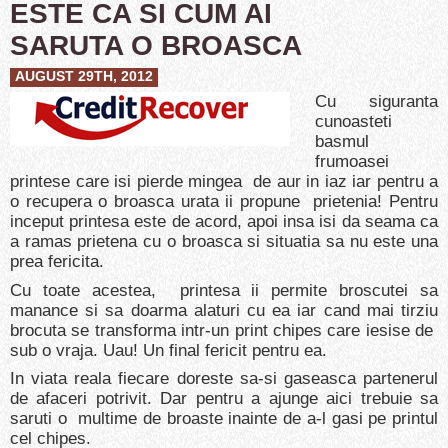
ESTE CA SI CUM AI
SARUTA O BROASCA
AUGUST 29TH, 2012
Cu siguranta
cunoasteti
basmul
frumoasei
printese care isi pierde mingea de aur in iaz iar pentru a
o recupera o broasca urata ii propune prietenia! Pentru
inceput printesa este de acord, apoi insa isi da seama ca
a ramas prietena cu o broasca si situatia sa nu este una
prea fericita.
Cu toate acestea, printesa ii permite broscutei sa
manance si sa doarma alaturi cu ea iar cand mai tirziu
brocuta se transforma intr-un print chipes care iesise de
sub o vraja. Uau! Un final fericit pentru ea.
In viata reala fiecare doreste sa-si gaseasca partenerul
de afaceri potrivit. Dar pentru a ajunge aici trebuie sa
saruti o multime de broaste inainte de a-l gasi pe printul
cel chipes.