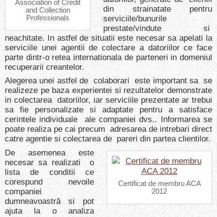
Association of Credit
din strainatate pentru
and Collection
Professionals
serviciile/bunurile
prestate/vindute si
neachitate. In astfel de situatii este necesar sa apelati la
serviciile unei agentii de colectare a datoriilor ce face
parte dintr-o retea internationala de parteneri in domeniul
recuperarii creantelor.
Alegerea unei astfel de colaborari este important sa se
realizeze pe baza experientei si rezultatelor demonstrate
in colectarea datoriilor, iar serviciile prezentate ar trebui
sa fie personalizate si adaptate pentru a satisface
cerintele individuale ale companiei dvs.. Informarea se
poate realiza pe cai precum adresarea de intrebari direct
catre agentie si colectarea de pareri din partea clientilor.
De asemenea este
necesar sa realizati o
lista de conditii ce
corespund nevoile
Certificat de membru ACA
companiei
2012
dumneavoastră si pot
ajuta la o analiza