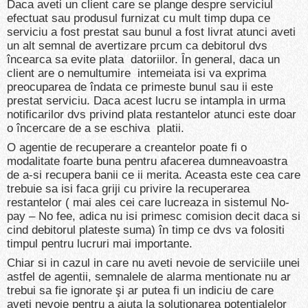
Daca aveti un client care se plange despre serviciul
efectuat sau produsul furnizat cu mult timp dupa ce
serviciu a fost prestat sau bunul a fost livrat atunci aveti
un alt semnal de avertizare prcum ca debitorul dvs
încearca sa evite plata datoriilor. În general, daca un
client are o nemultumire intemeiata isi va exprima
preocuparea de îndata ce primeste bunul sau ii este
prestat serviciu. Daca acest lucru se intampla in urma
notificarilor dvs privind plata restantelor atunci este doar
o încercare de a se eschiva platii.
O agentie de recuperare a creantelor poate fi o
modalitate foarte buna pentru afacerea dumneavoastra
de a-si recupera banii ce ii merita. Aceasta este cea care
trebuie sa isi faca griji cu privire la recuperarea
restantelor ( mai ales cei care lucreaza in sistemul No-
pay – No fee, adica nu isi primesc comision decit daca si
cind debitorul plateste suma) în timp ce dvs va folositi
timpul pentru lucruri mai importante.
Chiar si in cazul in care nu aveti nevoie de serviciile unei
astfel de agentii, semnalele de alarma mentionate nu ar
trebui sa fie ignorate şi ar putea fi un indiciu de care
aveti nevoie pentru a ajuta la solutionarea potentialelor