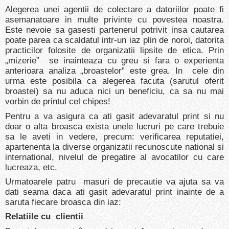
Alegerea unei agentii de colectare a datoriilor poate fi
asemanatoare in multe privinte cu povestea noastra.
Este nevoie sa gasesti partenerul potrivit insa cautarea
poate parea ca scaldatul intr-un iaz plin de noroi, datorita
practicilor folosite de organizatii lipsite de etica. Prin
„mizerie” se inainteaza cu greu si fara o experienta
anterioara analiza „broastelor” este grea. In cele din
urma este posibila ca alegerea facuta (sarutul oferit
broastei) sa nu aduca nici un beneficiu, ca sa nu mai
vorbin de printul cel chipes!
Pentru a va asigura ca ati gasit adevaratul print si nu
doar o alta broasca exista unele lucruri pe care trebuie
sa le aveti in vedere, precum: verificarea reputatiei,
apartenenta la diverse organizatii recunoscute national si
international, nivelul de pregatire al avocatilor cu care
lucreaza, etc.
Urmatoarele patru masuri de precautie va ajuta sa va
dati seama daca ati gasit adevaratul print inainte de a
saruta fiecare broasca din iaz:
Relatiile cu clientii