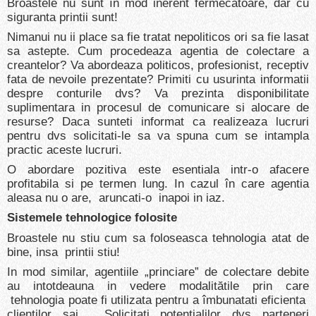
Broastele nu sunt în mod inerent fermecatoare, dar cu
siguranta printii sunt!
Nimanui nu ii place sa fie tratat nepoliticos ori sa fie lasat
sa astepte. Cum procedeaza agentia de colectare a
creantelor? Va abordeaza politicos, profesionist, receptiv
fata de nevoile prezentate? Primiti cu usurinta informatii
despre conturile dvs? Va prezinta disponibilitate
suplimentara in procesul de comunicare si alocare de
resurse? Daca sunteti informat ca realizeaza lucruri
pentru dvs solicitati-le sa va spuna cum se intampla
practic aceste lucruri.
O abordare pozitiva este esentiala intr-o afacere
profitabila si pe termen lung. In cazul în care agentia
aleasa nu o are, aruncati-o inapoi in iaz.
Sistemele tehnologice folosite
Broastele nu stiu cum sa foloseasca tehnologia atat de
bine, insa printii stiu!
In mod similar, agentiile „princiare” de colectare debite
au intotdeauna in vedere modalitătile prin care
tehnologia poate fi utilizata pentru a îmbunatati eficienta
clientilor sai. Solicitati potentialilor dvs parteneri