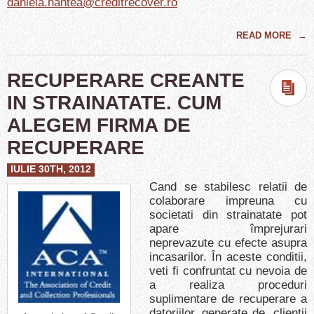
daniela.hantea@creditrecover.ro
READ MORE
→
RECUPERARE CREANTE
IN STRAINATATE. CUM
ALEGEM FIRMA DE
RECUPERARE
IULIE 30TH, 2012
Cand se stabilesc relatii de
colaborare impreuna cu
societati din strainatate pot
apare împrejurari
neprevazute cu efecte asupra
incasarilor. În aceste conditii,
veti fi confruntat cu nevoia de
a realiza proceduri
suplimentare de recuperare a
datoriilor, generate de clientii