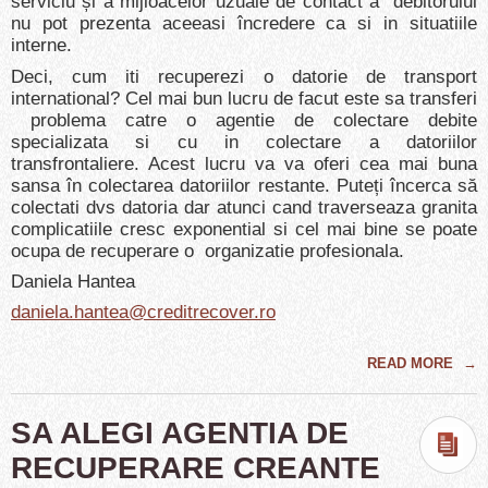
serviciu și a mijloacelor uzuale de contact a debitorului
nu pot prezenta aceeasi încredere ca si in situatiile
interne.
Deci, cum iti recuperezi o datorie de transport
international? Cel mai bun lucru de facut este sa transferi
problema catre o agentie de colectare debite
specializata si cu in colectare a datoriilor
transfrontaliere. Acest lucru va va oferi cea mai buna
sansa în colectarea datoriilor restante. Puteți încerca să
colectati dvs datoria dar atunci cand traverseaza granita
complicatiile cresc exponential si cel mai bine se poate
ocupa de recuperare o organizatie profesionala.
Daniela Hantea
daniela.hantea@creditrecover.ro
READ MORE
→
SA ALEGI AGENTIA DE
RECUPERARE CREANTE